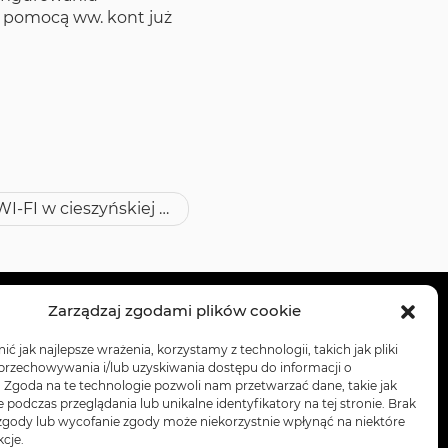
a pomocą ww. kont już
WI-FI w cieszyńskiej bibliotece
ARZA
Zarządzaj zgodami plików cookie
KĘ
ć jak najlepsze wrażenia, korzystamy z technologii, takich jak pliki
 przechowywania i/lub uzyskiwania dostępu do informacji o
. Zgoda na te technologie pozwoli nam przetwarzać dane, takie jak
podczas przeglądania lub unikalne identyfikatory na tej stronie. Brak
OŚCI
zgody lub wycofanie zgody może niekorzystnie wpłynąć na niektóre
kcje.