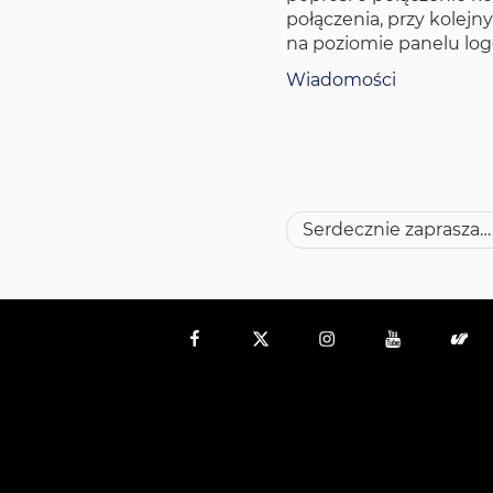
połączenia, przy kolej
na poziomie panelu log
Wiadomości
Nawigacja
Serdecznie zapraszamy do korzystania z naszych zbiorów
wpisu
Facebook
Twitter
Instagram
YouTube
US