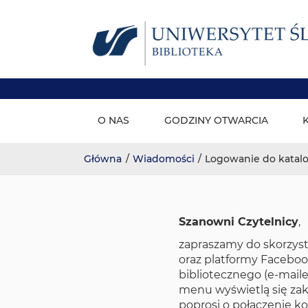
Biblioteka wydziałowa - S
Skip
to
O NAS
GODZINY OTWARCIA
content
Główna
/
Wiadomości
/
Logowanie do katal
Szanowni Czytelnicy
,
zapraszamy do skorzyst
oraz platformy Faceboo
bibliotecznego (e-mail
menu wyświetlą się zak
poprosi o połączenie k