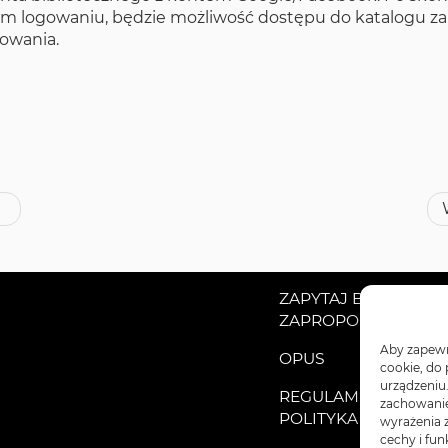
nym logowaniu, będzie możliwość dostępu do katalogu z
owania.
ZAPYTAJ BIBLIOTEK
ZAPROPONUJ KSIĄŻ
Aby zapewni
OPUS
cookie, do
urządzeniu
REGULAMINY
zachowanie 
POLITYKA PRYWATN
wyrażenia 
cechy i fun