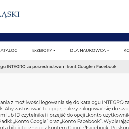
trona główna
KATALOG
E-ZBIORY
DLA NAUKOWCA
K
Menu główne
ogu INTEGRO za pośrednictwem kont Google i Facebook
ania z możliwości logowania się do katalogu INTEGRO 
k. Aby zastosować te opcje, należy zalogować się do sw
em lub ID czytelnika) i przejść do opcji „konto użytkow
ładki: „Konto Google” oraz „Konto Facebook”. Wybierając
onta bibliotecznego z kontem Google/Facebook. Po sko