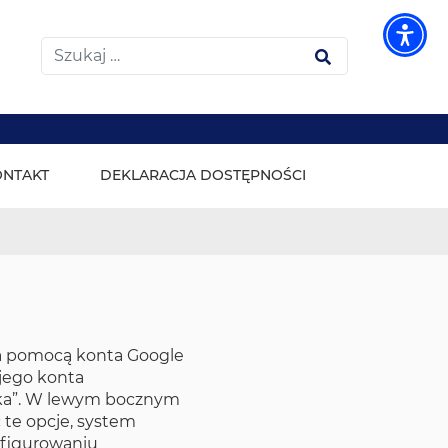
Wyszukiwarka
Szukaj
ONTAKT
DEKLARACJA DOSTĘPNOŚCI
za pomocą konta Google
ojego konta
nika”. W lewym bocznym
 te opcje, system
nfigurowaniu