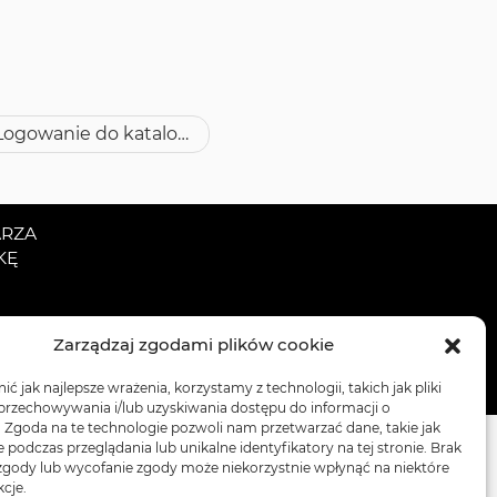
Logowanie do katalogu INTEGRO za pośrednictwem kont Google i Facebook
ARZA
KĘ
Zarządzaj zgodami plików cookie
OŚCI
ć jak najlepsze wrażenia, korzystamy z technologii, takich jak pliki
 przechowywania i/lub uzyskiwania dostępu do informacji o
. Zgoda na te technologie pozwoli nam przetwarzać dane, takie jak
podczas przeglądania lub unikalne identyfikatory na tej stronie. Brak
zgody lub wycofanie zgody może niekorzystnie wpłynąć na niektóre
kcje.