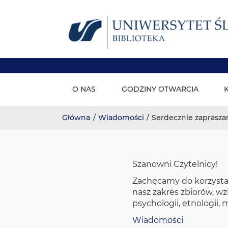
Biblioteka wydziałowa - S
Skip
to
O NAS
GODZINY OTWARCIA
content
Główna
/
Wiadomości
/
Serdecznie zaprasza
Szanowni Czytelnicy!
Zachęcamy do korzystan
nasz zakres zbiorów, wz
psychologii, etnologii, 
Wiadomości