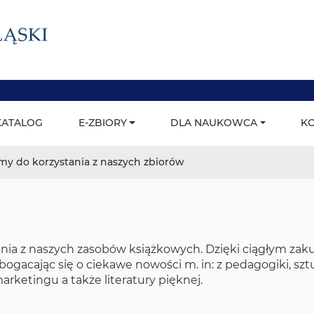
trona główna
KATALOG
E-ZBIORY
DLA NAUKOWCA
K
Menu główne
my do korzystania z naszych zbiorów
ia z naszych zasobów książkowych. Dzięki ciągłym zak
bogacając się o ciekawe nowości m. in: z pedagogiki, sztu
marketingu a także literatury pięknej.