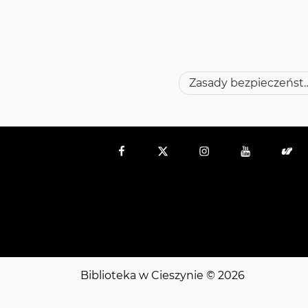
Nawigacja
Zasady bezpieczeństwa na terenie bibli
wpisu
Facebook
Twitter
Instagram
YouTube
US
Biblioteka w Cieszynie
© 2026