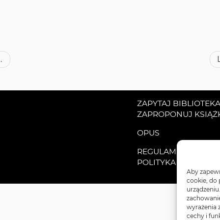
oteki – przypomnienie
ZAPYTAJ BIBLIOTEK
ZAPROPONUJ KSIĄŻ
OPUS
REGULAMINY
POLITYKA PRYWATN
Aby zapewni
cookie, do
urządzeniu
zachowanie 
wyrażenia 
cechy i fun